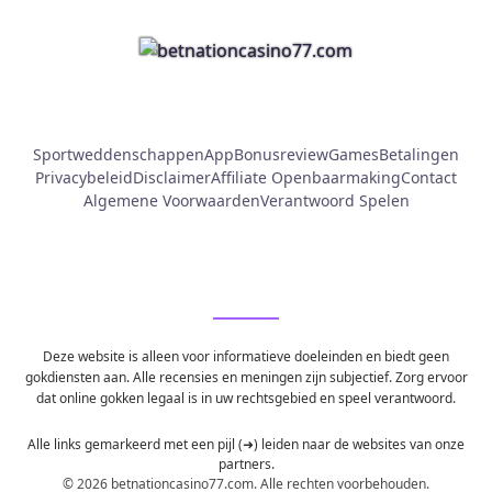
Sportweddenschappen
App
Bonusreview
Games
Betalingen
Privacybeleid
Disclaimer
Affiliate Openbaarmaking
Contact
Algemene Voorwaarden
Verantwoord Spelen
Deze website is alleen voor informatieve doeleinden en biedt geen
gokdiensten aan. Alle recensies en meningen zijn subjectief. Zorg ervoor
dat online gokken legaal is in uw rechtsgebied en speel verantwoord.
Alle links gemarkeerd met een pijl (➜) leiden naar de websites van onze
partners.
© 2026 betnationcasino77.com. Alle rechten voorbehouden.