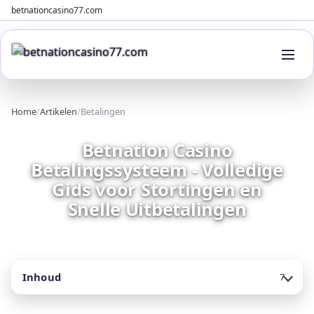
betnationcasino77.com
Home
/
Artikelen
/
Betalingen
Betnation Casino
Betalingssysteem - Volledige
Gids voor Stortingen en
Snelle Uitbetalingen
Inhoud
7