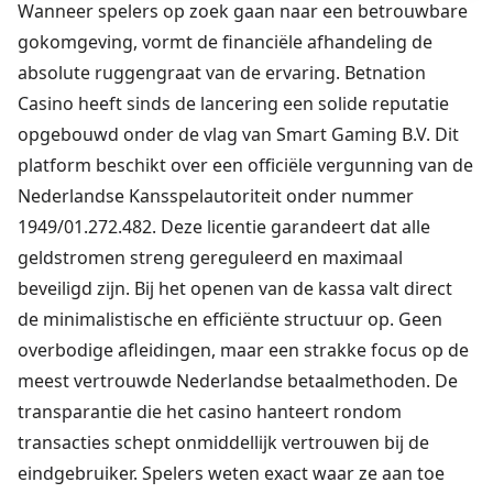
Wanneer spelers op zoek gaan naar een betrouwbare
gokomgeving, vormt de financiële afhandeling de
absolute ruggengraat van de ervaring. Betnation
Casino heeft sinds de lancering een solide reputatie
opgebouwd onder de vlag van Smart Gaming B.V. Dit
platform beschikt over een officiële vergunning van de
Nederlandse Kansspelautoriteit onder nummer
1949/01.272.482. Deze licentie garandeert dat alle
geldstromen streng gereguleerd en maximaal
beveiligd zijn. Bij het openen van de kassa valt direct
de minimalistische en efficiënte structuur op. Geen
overbodige afleidingen, maar een strakke focus op de
meest vertrouwde Nederlandse betaalmethoden. De
transparantie die het casino hanteert rondom
transacties schept onmiddellijk vertrouwen bij de
eindgebruiker. Spelers weten exact waar ze aan toe