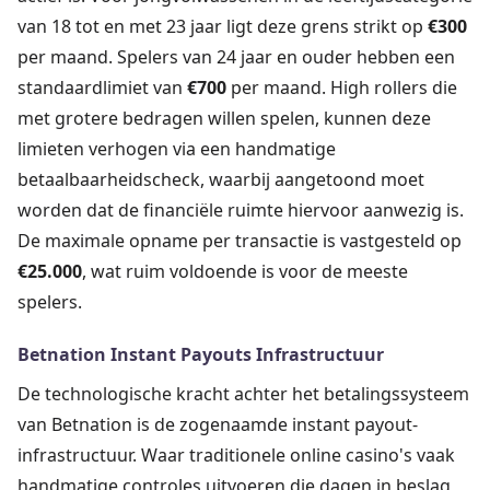
van 18 tot en met 23 jaar ligt deze grens strikt op
€300
per maand. Spelers van 24 jaar en ouder hebben een
standaardlimiet van
€700
per maand. High rollers die
met grotere bedragen willen spelen, kunnen deze
limieten verhogen via een handmatige
betaalbaarheidscheck, waarbij aangetoond moet
worden dat de financiële ruimte hiervoor aanwezig is.
De maximale opname per transactie is vastgesteld op
€25.000
, wat ruim voldoende is voor de meeste
spelers.
Betnation Instant Payouts Infrastructuur
De technologische kracht achter het betalingssysteem
van Betnation is de zogenaamde instant payout-
infrastructuur. Waar traditionele online casino's vaak
handmatige controles uitvoeren die dagen in beslag