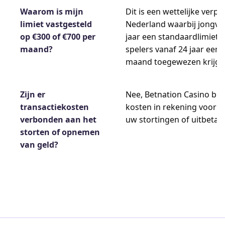
Waarom is mijn
Dit is een wettelijke verpli
limiet vastgesteld
Nederland waarbij jongvo
op €300 of €700 per
jaar een standaardlimiet
maand?
spelers vanaf 24 jaar een 
maand toegewezen krijge
Zijn er
Nee, Betnation Casino bre
transactiekosten
kosten in rekening voor 
verbonden aan het
uw stortingen of uitbetali
storten of opnemen
van geld?